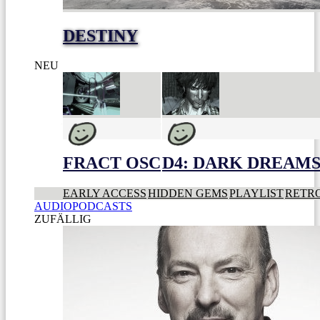
DESTINY
NEU
FRACT OSC
D4: DARK DREAMS 
EARLY ACCESS
HIDDEN GEMS
PLAYLIST
RETR
AUDIOPODCASTS
ZUFÄLLIG