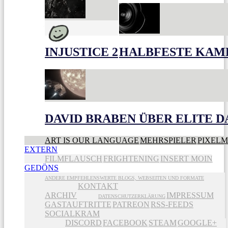
INJUSTICE 2
HALBFESTE KAME
DAVID BRABEN ÜBER ELITE 
ART IS OUR LANGUAGE
MEHRSPIELER
PIXEL
EXTERN
FILMFLAUSCH
FRIGHTENING
INSERT MOIN
GEDÖNS
ANDERE EMPFEHLENSWERTE BLOGS, WEBSEITEN UND FORMATE
KONTAKT
ARCHIV
IMPRESSUM
DATENSCHUTZERKLÄRUNG
GASTAUFTRITTE
PATREON
RSS-FEEDS
SOCIALKRAM
DISCORD
FACEBOOK
STEAM
GOOGLE+