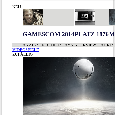
NEU
GAMESCOM 2014
PLATZ 1876
M
ANALYSEN
BLOG
ESSAYS
INTERVIEWS
JAHRES
VIDEOSPIELE
ZUFÄLLIG