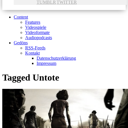
TUMBLR
TWITTER
Content
Features
Videospiele
Videoformate
Audiopodcasts
Gedöns
RSS-Feeds
Kontakt
Datenschutzerklärung
Impressum
Tagged
Untote