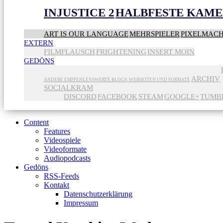
INJUSTICE 2
HALBFESTE KAME
ART IS OUR LANGUAGE
MEHRSPIELER
PIXELMAC
EXTERN
FILMFLAUSCH
FRIGHTENING
INSERT MOIN
GEDÖNS
ARCHIV
ANDERE EMPFEHLENSWERTE BLOGS, WEBSEITEN UND FORMATE
SOCIALKRAM
DISCORD
FACEBOOK
STEAM
GOOGLE+
TUMB
Content
Features
Videospiele
Videoformate
Audiopodcasts
Gedöns
RSS-Feeds
Kontakt
Datenschutzerklärung
Impressum