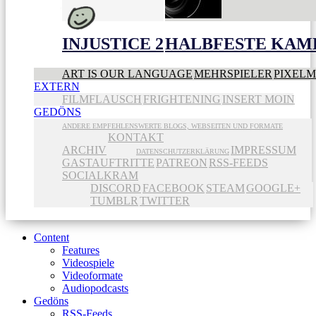
INJUSTICE 2
HALBFESTE KAME
ART IS OUR LANGUAGE
MEHRSPIELER
PIXEL
EXTERN
FILMFLAUSCH
FRIGHTENING
INSERT MOIN
GEDÖNS
ANDERE EMPFEHLENSWERTE BLOGS, WEBSEITEN UND FORMATE
KONTAKT
ARCHIV
IMPRESSUM
DATENSCHUTZERKLÄRUNG
GASTAUFTRITTE
PATREON
RSS-FEEDS
SOCIALKRAM
DISCORD
FACEBOOK
STEAM
GOOGLE+
TUMBLR
TWITTER
Content
Features
Videospiele
Videoformate
Audiopodcasts
Gedöns
RSS-Feeds