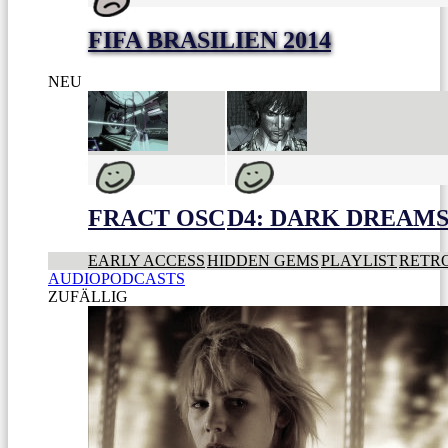
FIFA BRASILIEN 2014
NEU
FRACT OSC
D4: DARK DREAMS 
EARLY ACCESS
HIDDEN GEMS
PLAYLIST
RETR
AUDIOPODCASTS
ZUFÄLLIG