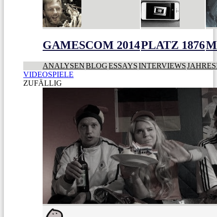
GAMESCOM 2014
PLATZ 1876
M
ANALYSEN
BLOG
ESSAYS
INTERVIEWS
JAHRES
VIDEOSPIELE
ZUFÄLLIG