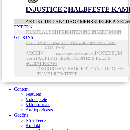
INJUSTICE 2
HALBFESTE KAME
ART IS OUR LANGUAGE
MEHRSPIELER
PIXEL
EXTERN
FILMFLAUSCH
FRIGHTENING
INSERT MOIN
GEDÖNS
ANDERE EMPFEHLENSWERTE BLOGS, WEBSEITEN UND FORMATE
KONTAKT
ARCHIV
IMPRESSUM
DATENSCHUTZERKLÄRUNG
GASTAUFTRITTE
PATREON
RSS-FEEDS
SOCIALKRAM
DISCORD
FACEBOOK
STEAM
GOOGLE+
TUMBLR
TWITTER
Content
Features
Videospiele
Videoformate
Audiopodcasts
Gedöns
RSS-Feeds
Kontakt