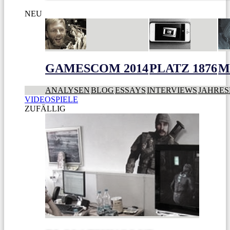
NEU
GAMESCOM 2014
PLATZ 1876
M
ANALYSEN
BLOG
ESSAYS
INTERVIEWS
JAHRES
VIDEOSPIELE
ZUFÄLLIG