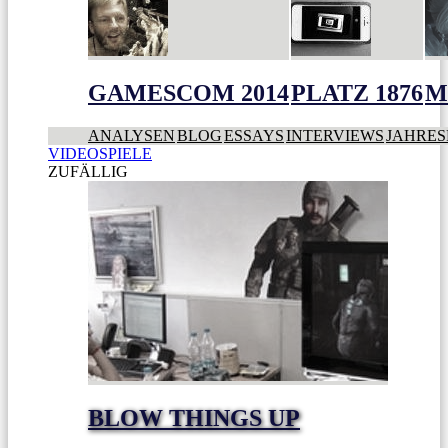
GAMESCOM 2014
PLATZ 1876
M
ANALYSEN
BLOG
ESSAYS
INTERVIEWS
JAHRES
VIDEOSPIELE
ZUFÄLLIG
BLOW THINGS UP