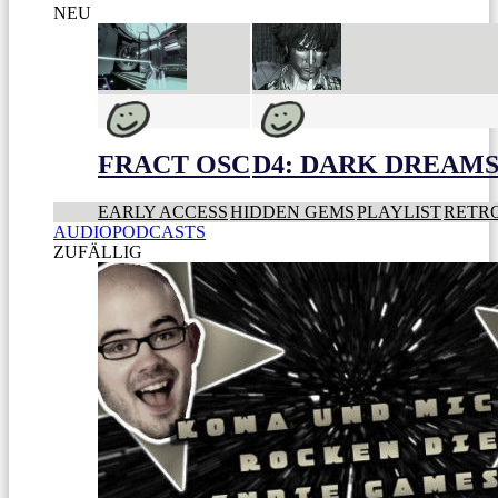
NEU
FRACT OSC
D4: DARK DREAMS 
EARLY ACCESS
HIDDEN GEMS
PLAYLIST
RETR
AUDIOPODCASTS
ZUFÄLLIG