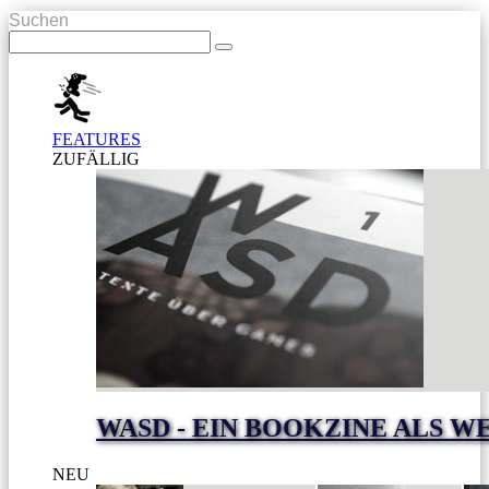
Suchen
FEATURES
ZUFÄLLIG
WASD - EIN BOOKZINE ALS W
NEU