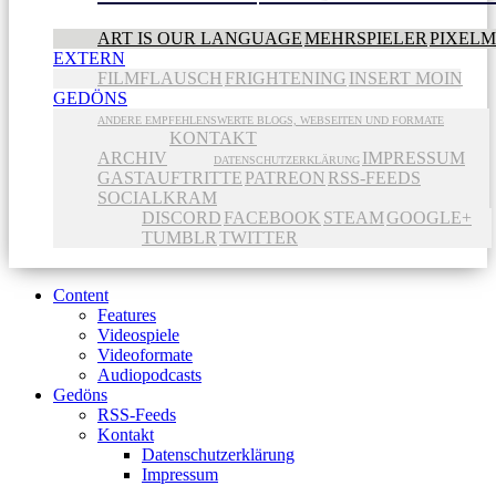
ART IS OUR LANGUAGE
MEHRSPIELER
PIXEL
EXTERN
FILMFLAUSCH
FRIGHTENING
INSERT MOIN
GEDÖNS
ANDERE EMPFEHLENSWERTE BLOGS, WEBSEITEN UND FORMATE
KONTAKT
ARCHIV
IMPRESSUM
DATENSCHUTZERKLÄRUNG
GASTAUFTRITTE
PATREON
RSS-FEEDS
SOCIALKRAM
DISCORD
FACEBOOK
STEAM
GOOGLE+
TUMBLR
TWITTER
Content
Features
Videospiele
Videoformate
Audiopodcasts
Gedöns
RSS-Feeds
Kontakt
Datenschutzerklärung
Impressum