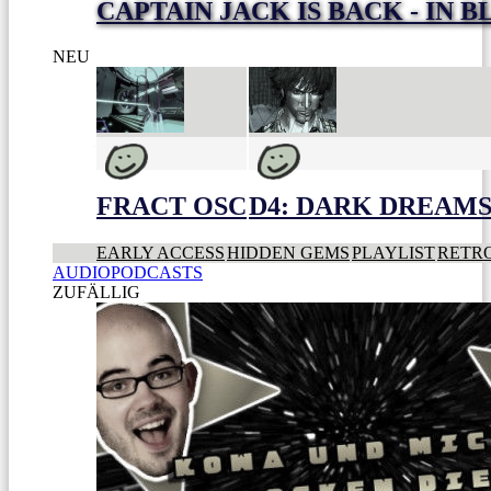
CAPTAIN JACK IS BACK - IN 
NEU
FRACT OSC
D4: DARK DREAMS 
EARLY ACCESS
HIDDEN GEMS
PLAYLIST
RETR
AUDIOPODCASTS
ZUFÄLLIG