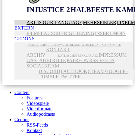
INJUSTICE 2
HALBFESTE KAME
ART IS OUR LANGUAGE
MEHRSPIELER
PIXEL
EXTERN
FILMFLAUSCH
FRIGHTENING
INSERT MOIN
GEDÖNS
ANDERE EMPFEHLENSWERTE BLOGS, WEBSEITEN UND FORMATE
KONTAKT
ARCHIV
IMPRESSUM
DATENSCHUTZERKLÄRUNG
GASTAUFTRITTE
PATREON
RSS-FEEDS
SOCIALKRAM
DISCORD
FACEBOOK
STEAM
GOOGLE+
TUMBLR
TWITTER
Content
Features
Videospiele
Videoformate
Audiopodcasts
Gedöns
RSS-Feeds
Kontakt