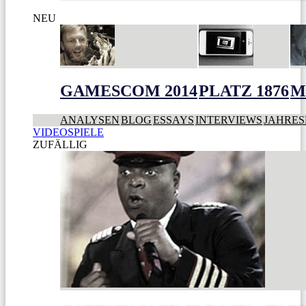
NEU
GAMESCOM 2014
PLATZ 1876
M
ANALYSEN
BLOG
ESSAYS
INTERVIEWS
JAHRES
VIDEOSPIELE
ZUFÄLLIG