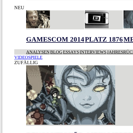
NEU
GAMESCOM 2014
PLATZ 1876
ME
ANALYSEN
BLOG
ESSAYS
INTERVIEWS
JAHRESRÜC
VIDEOSPIELE
ZUFÄLLIG