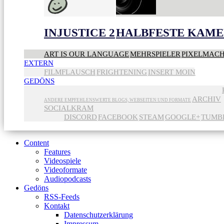
INJUSTICE 2
HALBFESTE KAME
ART IS OUR LANGUAGE
MEHRSPIELER
PIXELMAC
EXTERN
FILMFLAUSCH
FRIGHTENING
INSERT MOIN
GEDÖNS
ARCHIV
ANDERE EMPFEHLENSWERTE BLOGS, WEBSEITEN UND FORMATE
SOCIALKRAM
DISCORD
FACEBOOK
STEAM
GOOGLE+
TUMB
Content
Features
Videospiele
Videoformate
Audiopodcasts
Gedöns
RSS-Feeds
Kontakt
Datenschutzerklärung
Impressum