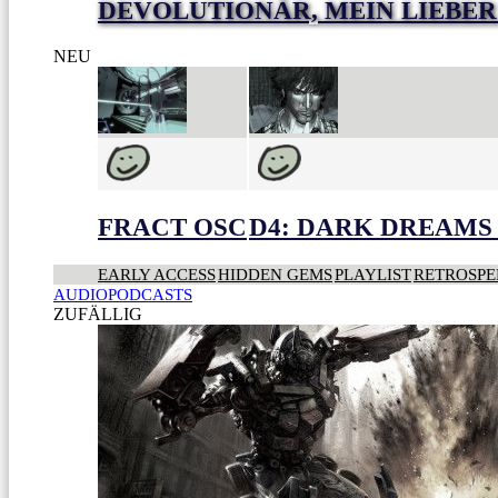
DEVOLUTIONÄR, MEIN LIEBER
NEU
FRACT OSC
D4: DARK DREAMS 
EARLY ACCESS
HIDDEN GEMS
PLAYLIST
RETROSPE
AUDIOPODCASTS
ZUFÄLLIG