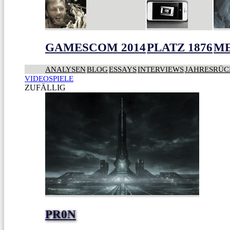
GAMESCOM 2014
PLATZ 1876
ME
ANALYSEN
BLOG
ESSAYS
INTERVIEWS
JAHRESRÜC
VIDEOSPIELE
ZUFÄLLIG
PR0N