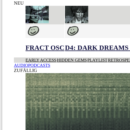
NEU
FRACT OSC
D4: DARK DREAMS 
EARLY ACCESS
HIDDEN GEMS
PLAYLIST
RETROSPE
AUDIOPODCASTS
ZUFÄLLIG