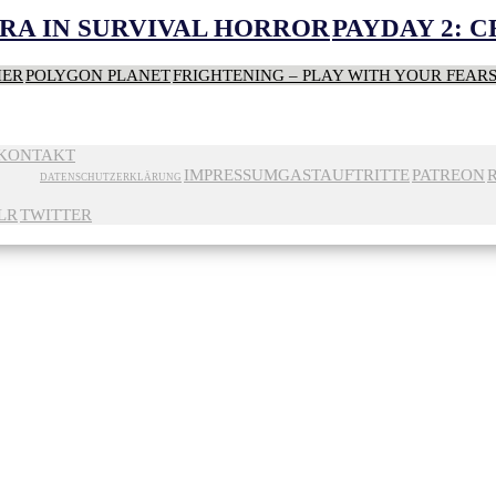
RA IN SURVIVAL HORROR
PAYDAY 2: 
HER
POLYGON PLANET
FRIGHTENING – PLAY WITH YOUR FEAR
KONTAKT
IMPRESSUM
GASTAUFTRITTE
PATREON
DATENSCHUTZERKLÄRUNG
LR
TWITTER