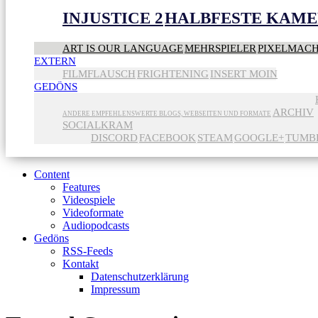
INJUSTICE 2
HALBFESTE KAME
ART IS OUR LANGUAGE
MEHRSPIELER
PIXELMAC
EXTERN
FILMFLAUSCH
FRIGHTENING
INSERT MOIN
GEDÖNS
ARCHIV
ANDERE EMPFEHLENSWERTE BLOGS, WEBSEITEN UND FORMATE
SOCIALKRAM
DISCORD
FACEBOOK
STEAM
GOOGLE+
TUMB
Content
Features
Videospiele
Videoformate
Audiopodcasts
Gedöns
RSS-Feeds
Kontakt
Datenschutzerklärung
Impressum