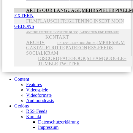
ART IS OUR LANGUAGE
MEHRSPIELER
PIXEL
EXTERN
FILMFLAUSCH
FRIGHTENING
INSERT MOIN
GEDÖNS
ANDERE EMPFEHLENSWERTE BLOGS, WEBSEITEN UND FORMATE
KONTAKT
ARCHIV
IMPRESSUM
DATENSCHUTZERKLÄRUNG
GASTAUFTRITTE
PATREON
RSS-FEEDS
SOCIALKRAM
DISCORD
FACEBOOK
STEAM
GOOGLE+
TUMBLR
TWITTER
Content
Features
Videospiele
Videoformate
Audiopodcasts
Gedöns
RSS-Feeds
Kontakt
Datenschutzerklärung
Impressum