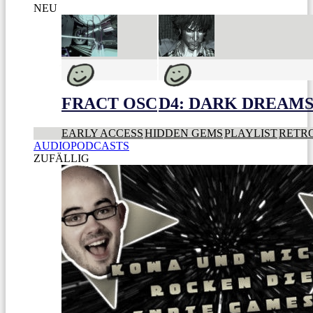
NEU
FRACT OSC
D4: DARK DREAMS 
EARLY ACCESS
HIDDEN GEMS
PLAYLIST
RETR
AUDIOPODCASTS
ZUFÄLLIG