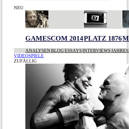
NEU
GAMESCOM 2014
PLATZ 1876
M
ANALYSEN
BLOG
ESSAYS
INTERVIEWS
JAHRES
VIDEOSPIELE
ZUFÄLLIG