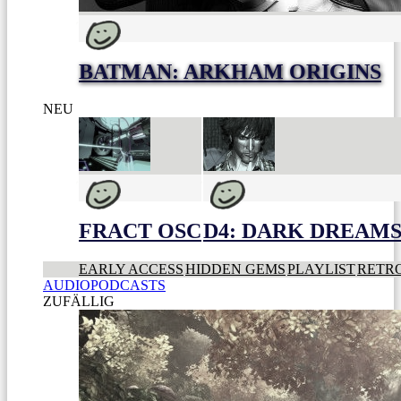
BATMAN: ARKHAM ORIGINS
NEU
FRACT OSC
D4: DARK DREAMS 
EARLY ACCESS
HIDDEN GEMS
PLAYLIST
RETR
AUDIOPODCASTS
ZUFÄLLIG