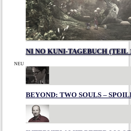
NI NO KUNI-TAGEBUCH (TEIL 
NEU
BEYOND: TWO SOULS – SPOIL