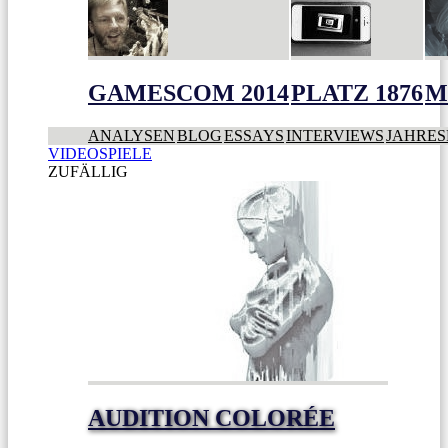
GAMESCOM 2014
PLATZ 1876
M
ANALYSEN
BLOG
ESSAYS
INTERVIEWS
JAHRES
VIDEOSPIELE
ZUFÄLLIG
AUDITION COLORÉE