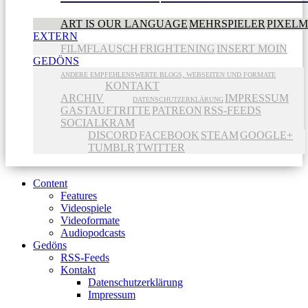
ART IS OUR LANGUAGE
MEHRSPIELER
PIXEL
EXTERN
FILMFLAUSCH
FRIGHTENING
INSERT MOIN
GEDÖNS
ANDERE EMPFEHLENSWERTE BLOGS, WEBSEITEN UND FORMATE
KONTAKT
ARCHIV
IMPRESSUM
DATENSCHUTZERKLÄRUNG
GASTAUFTRITTE
PATREON
RSS-FEEDS
SOCIALKRAM
DISCORD
FACEBOOK
STEAM
GOOGLE+
TUMBLR
TWITTER
Content
Features
Videospiele
Videoformate
Audiopodcasts
Gedöns
RSS-Feeds
Kontakt
Datenschutzerklärung
Impressum