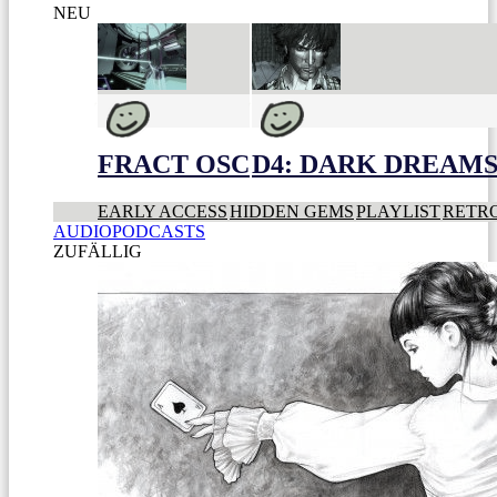
NEU
FRACT OSC
D4: DARK DREAMS 
EARLY ACCESS
HIDDEN GEMS
PLAYLIST
RETR
AUDIOPODCASTS
ZUFÄLLIG