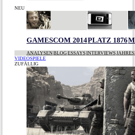
NEU
GAMESCOM 2014
PLATZ 1876
M
ANALYSEN
BLOG
ESSAYS
INTERVIEWS
JAHRES
VIDEOSPIELE
ZUFÄLLIG