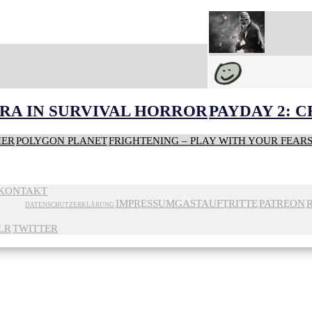
RA IN SURVIVAL HORROR
PAYDAY 2: 
HER
POLYGON PLANET
FRIGHTENING – PLAY WITH YOUR FEAR
KONTAKT
IMPRESSUM
GASTAUFTRITTE
PATREON
DATENSCHUTZERKLÄRUNG
LR
TWITTER