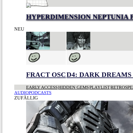
HYPERDIMENSION NEPTUNIA 
NEU
FRACT OSC
D4: DARK DREAMS 
EARLY ACCESS
HIDDEN GEMS
PLAYLIST
RETROSPE
AUDIOPODCASTS
ZUFÄLLIG