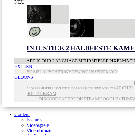
NEU
INJUSTICE 2
HALBFESTE KAME
ART IS OUR LANGUAGE
MEHRSPIELER
PIXELMAC
EXTERN
FILMFLAUSCH
FRIGHTENING
INSERT MOIN
GEDÖNS
ARCHIV
ANDERE EMPFEHLENSWERTE BLOGS, WEBSEITEN UND FORMATE
SOCIALKRAM
DISCORD
FACEBOOK
STEAM
GOOGLE+
TUMB
Content
Features
Videospiele
Videoformate