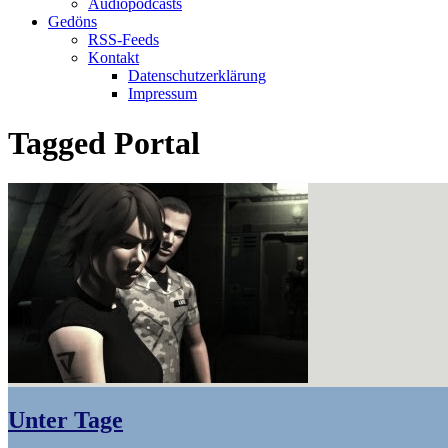
Audiopodcasts
Gedöns
RSS-Feeds
Kontakt
Datenschutzerklärung
Impressum
Tagged
Portal
Unter Tage