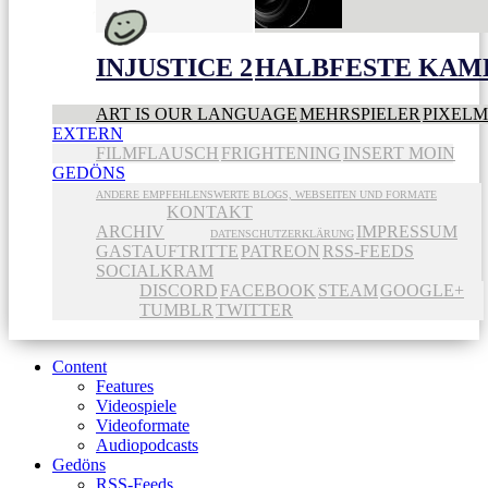
INJUSTICE 2
HALBFESTE KAME
ART IS OUR LANGUAGE
MEHRSPIELER
PIXEL
EXTERN
FILMFLAUSCH
FRIGHTENING
INSERT MOIN
GEDÖNS
ANDERE EMPFEHLENSWERTE BLOGS, WEBSEITEN UND FORMATE
KONTAKT
ARCHIV
IMPRESSUM
DATENSCHUTZERKLÄRUNG
GASTAUFTRITTE
PATREON
RSS-FEEDS
SOCIALKRAM
DISCORD
FACEBOOK
STEAM
GOOGLE+
TUMBLR
TWITTER
Content
Features
Videospiele
Videoformate
Audiopodcasts
Gedöns
RSS-Feeds