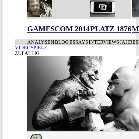
GAMESCOM 2014
PLATZ 1876
M
ANALYSEN
BLOG
ESSAYS
INTERVIEWS
JAHRES
VIDEOSPIELE
ZUFÄLLIG