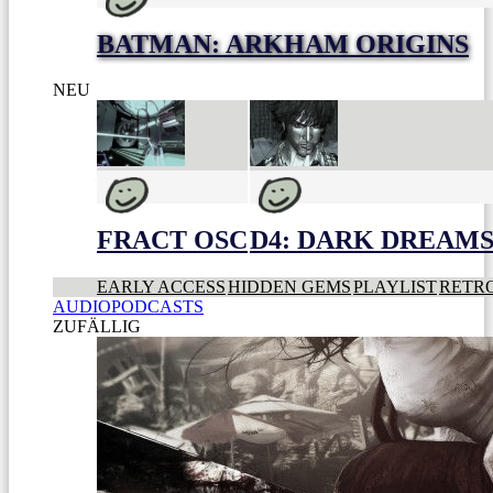
BATMAN: ARKHAM ORIGINS
NEU
FRACT OSC
D4: DARK DREAMS 
EARLY ACCESS
HIDDEN GEMS
PLAYLIST
RETR
AUDIOPODCASTS
ZUFÄLLIG