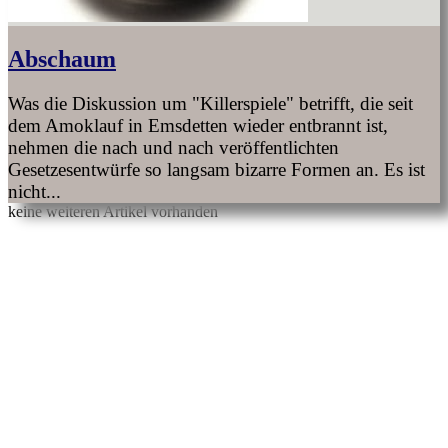
Abschaum
Was die Diskussion um "Killerspiele" betrifft, die seit
dem Amoklauf in Emsdetten wieder entbrannt ist,
nehmen die nach und nach veröffentlichten
Gesetzesentwürfe so langsam bizarre Formen an. Es ist
nicht...
keine weiteren Artikel vorhanden