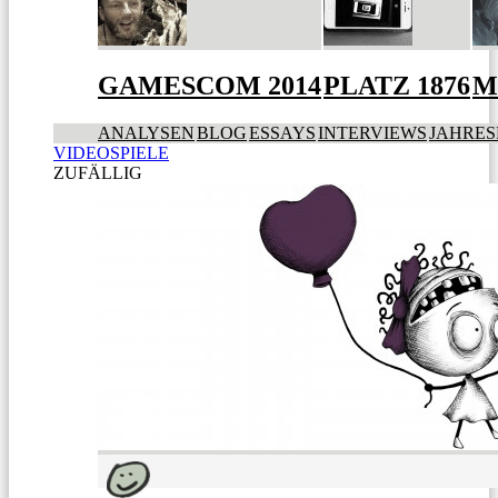
GAMESCOM 2014
PLATZ 1876
M
ANALYSEN
BLOG
ESSAYS
INTERVIEWS
JAHRES
VIDEOSPIELE
ZUFÄLLIG