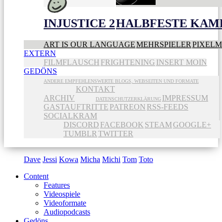
INJUSTICE 2
HALBFESTE KAME
ART IS OUR LANGUAGE
MEHRSPIELER
PIXEL
EXTERN
FILMFLAUSCH
FRIGHTENING
INSERT MOIN
GEDÖNS
ANDERE EMPFEHLENSWERTE BLOGS, WEBSEITEN UND FORMATE
KONTAKT
ARCHIV
IMPRESSUM
DATENSCHUTZERKLÄRUNG
GASTAUFTRITTE
PATREON
RSS-FEEDS
SOCIALKRAM
DISCORD
FACEBOOK
STEAM
GOOGLE+
TUMBLR
TWITTER
Dave
Jessi
Kowa
Micha
Michi
Tom
Toto
Content
Features
Videospiele
Videoformate
Audiopodcasts
Gedöns