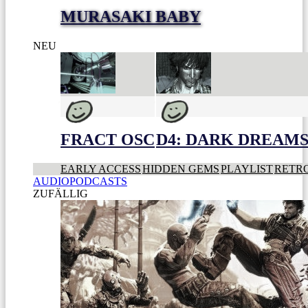
MURASAKI BABY
NEU
FRACT OSC
D4: DARK DREAMS 
EARLY ACCESS
HIDDEN GEMS
PLAYLIST
RETR
AUDIOPODCASTS
ZUFÄLLIG