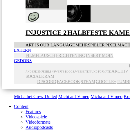
INJUSTICE 2
HALBFESTE KAME
ART IS OUR LANGUAGE
MEHRSPIELER
PIXELMAC
EXTERN
FILMFLAUSCH
FRIGHTENING
INSERT MOIN
GEDÖNS
ARCHIV
ANDERE EMPFEHLENSWERTE BLOGS, WEBSEITEN UND FORMATE
SOCIALKRAM
DISCORD
FACEBOOK
STEAM
GOOGLE+
TUMB
Micha bei Crew United
Michi auf Vimeo
Micha auf Vimeo
Ko
Content
Features
Videospiele
Videoformate
Audiopodcasts