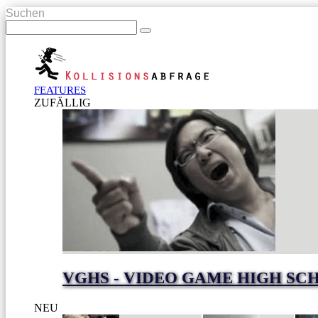
Suchen
FEATURES
ZUFÄLLIG
VGHS - VIDEO GAME HIGH SC
NEU