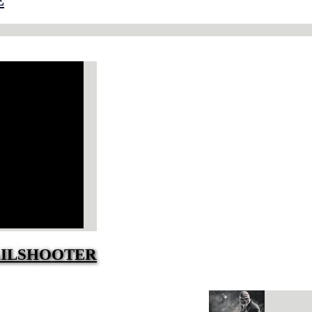
E
AILSHOOTER