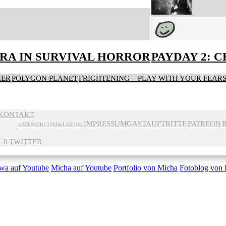
RA IN SURVIVAL HORROR
PAYDAY 2: 
HER
POLYGON PLANET
FRIGHTENING – PLAY WITH YOUR FEAR
KONTAKT
IMPRESSUM
GASTAUFTRITTE
PATREON
DATENSCHUTZERKLÄRUNG
LR
TWITTER
wa auf Youtube
Micha auf Youtube
Portfolio von Micha
Fotoblog von