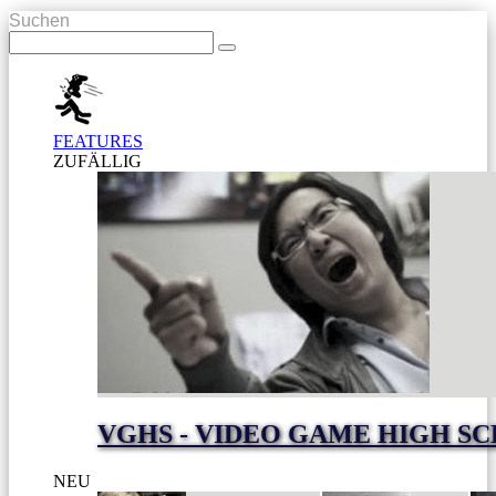
Suchen
FEATURES
ZUFÄLLIG
VGHS - VIDEO GAME HIGH S
NEU