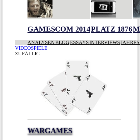
GAMESCOM 2014
PLATZ 1876
M
ANALYSEN
BLOG
ESSAYS
INTERVIEWS
JAHRES
VIDEOSPIELE
ZUFÄLLIG
WARGAMES