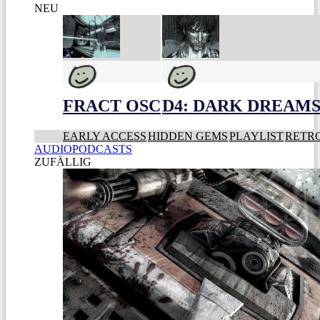
NEU
FRACT OSC
D4: DARK DREAMS 
EARLY ACCESS
HIDDEN GEMS
PLAYLIST
RETR
AUDIOPODCASTS
ZUFÄLLIG