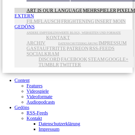
ART IS OUR LANGUAGE
MEHRSPIELER
PIXEL
EXTERN
FILMFLAUSCH
FRIGHTENING
INSERT MOIN
GEDÖNS
ANDERE EMPFEHLENSWERTE BLOGS, WEBSEITEN UND FORMATE
KONTAKT
ARCHIV
IMPRESSUM
DATENSCHUTZERKLÄRUNG
GASTAUFTRITTE
PATREON
RSS-FEEDS
SOCIALKRAM
DISCORD
FACEBOOK
STEAM
GOOGLE+
TUMBLR
TWITTER
Content
Features
Videospiele
Videoformate
Audiopodcasts
Gedöns
RSS-Feeds
Kontakt
Datenschutzerklärung
Impressum