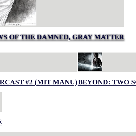
S OF THE DAMNED, GRAY MATTER
RCAST #2 (MIT MANU)
BEYOND: TWO S
E