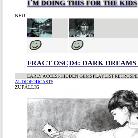
I´M DOING THIS FOR THE KIDS
NEU
FRACT OSC
D4: DARK DREAMS 
EARLY ACCESS
HIDDEN GEMS
PLAYLIST
RETROSPE
AUDIOPODCASTS
ZUFÄLLIG