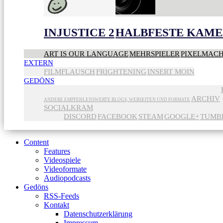
INJUSTICE 2
HALBFESTE KAME
ART IS OUR LANGUAGE
MEHRSPIELER
PIXELMAC
EXTERN
FILMFLAUSCH
FRIGHTENING
INSERT MOIN
GEDÖNS
ARCHIV
ANDERE EMPFEHLENSWERTE BLOGS, WEBSEITEN UND FORMATE
SOCIALKRAM
DISCORD
FACEBOOK
STEAM
GOOGLE+
TUMB
Content
Features
Videospiele
Videoformate
Audiopodcasts
Gedöns
RSS-Feeds
Kontakt
Datenschutzerklärung
Impressum