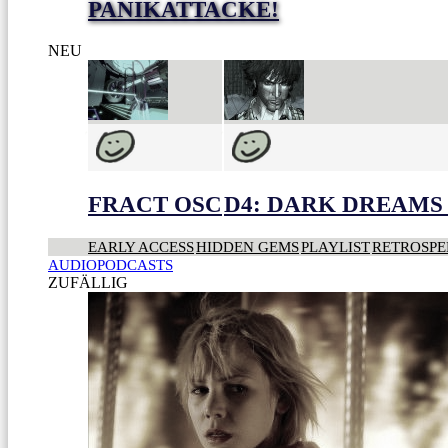
PANIKATTACKE!
NEU
FRACT OSC
D4: DARK DREAMS 
EARLY ACCESS
HIDDEN GEMS
PLAYLIST
RETROSPE
AUDIOPODCASTS
ZUFÄLLIG