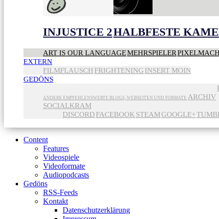
INJUSTICE 2
HALBFESTE KAME
ART IS OUR LANGUAGE
MEHRSPIELER
PIXELMAC
EXTERN
FILMFLAUSCH
FRIGHTENING
INSERT MOIN
GEDÖNS
ARCHIV
ANDERE EMPFEHLENSWERTE BLOGS, WEBSEITEN UND FORMATE
SOCIALKRAM
DISCORD
FACEBOOK
STEAM
GOOGLE+
TUMB
Content
Features
Videospiele
Videoformate
Audiopodcasts
Gedöns
RSS-Feeds
Kontakt
Datenschutzerklärung
Impressum