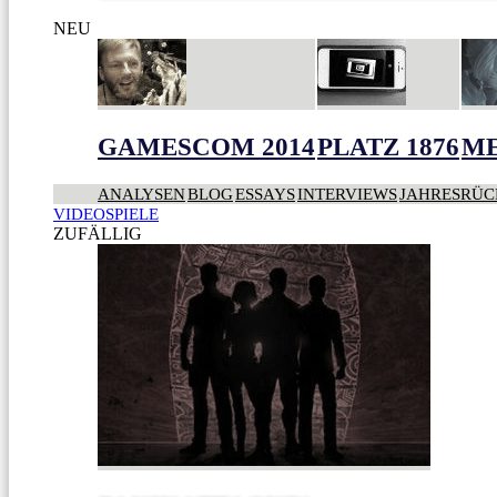
NEU
GAMESCOM 2014
PLATZ 1876
ME
ANALYSEN
BLOG
ESSAYS
INTERVIEWS
JAHRESRÜC
VIDEOSPIELE
ZUFÄLLIG