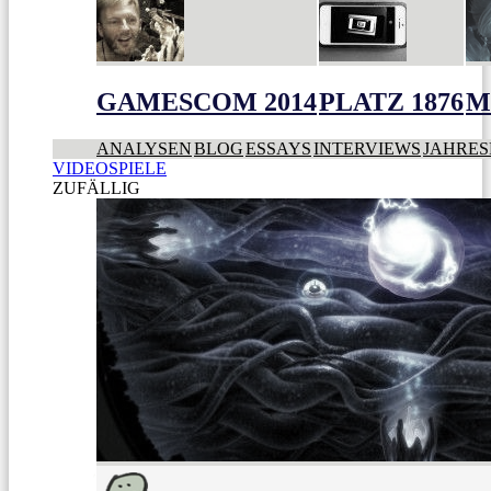
GAMESCOM 2014
PLATZ 1876
M
ANALYSEN
BLOG
ESSAYS
INTERVIEWS
JAHRES
VIDEOSPIELE
ZUFÄLLIG