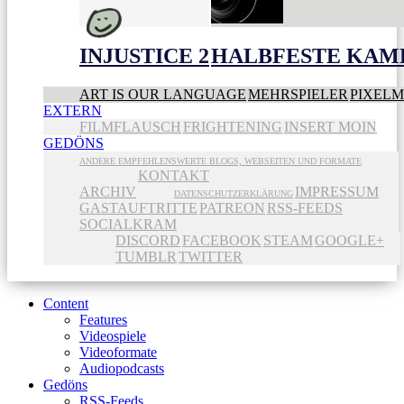
INJUSTICE 2
HALBFESTE KAME
ART IS OUR LANGUAGE
MEHRSPIELER
PIXEL
EXTERN
FILMFLAUSCH
FRIGHTENING
INSERT MOIN
GEDÖNS
ANDERE EMPFEHLENSWERTE BLOGS, WEBSEITEN UND FORMATE
KONTAKT
ARCHIV
IMPRESSUM
DATENSCHUTZERKLÄRUNG
GASTAUFTRITTE
PATREON
RSS-FEEDS
SOCIALKRAM
DISCORD
FACEBOOK
STEAM
GOOGLE+
TUMBLR
TWITTER
Content
Features
Videospiele
Videoformate
Audiopodcasts
Gedöns
RSS-Feeds