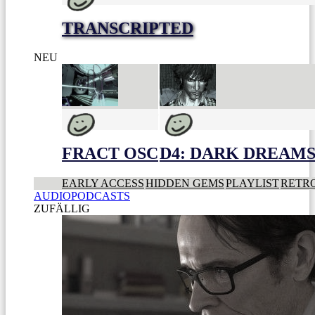
TRANSCRIPTED
NEU
FRACT OSC
D4: DARK DREAMS 
EARLY ACCESS
HIDDEN GEMS
PLAYLIST
RETR
AUDIOPODCASTS
ZUFÄLLIG