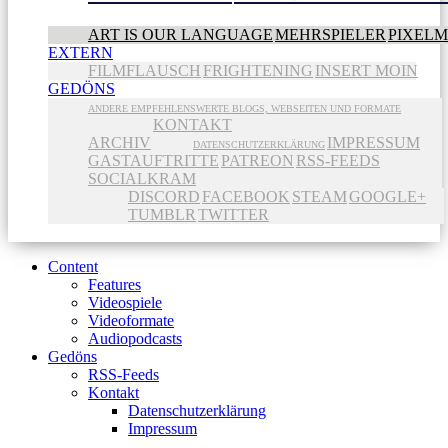
ART IS OUR LANGUAGE
MEHRSPIELER
PIXEL
EXTERN
FILMFLAUSCH
FRIGHTENING
INSERT MOIN
GEDÖNS
ANDERE EMPFEHLENSWERTE BLOGS, WEBSEITEN UND FORMATE
KONTAKT
ARCHIV
IMPRESSUM
DATENSCHUTZERKLÄRUNG
GASTAUFTRITTE
PATREON
RSS-FEEDS
SOCIALKRAM
DISCORD
FACEBOOK
STEAM
GOOGLE+
TUMBLR
TWITTER
Content
Features
Videospiele
Videoformate
Audiopodcasts
Gedöns
RSS-Feeds
Kontakt
Datenschutzerklärung
Impressum