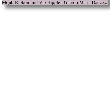
Mojib-Ribbon und Vib-Ripple - Gitaroo Man - Dance...