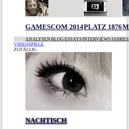
GAMESCOM 2014
PLATZ 1876
M
ANALYSEN
BLOG
ESSAYS
INTERVIEWS
JAHRES
VIDEOSPIELE
ZUFÄLLIG
NACHTISCH