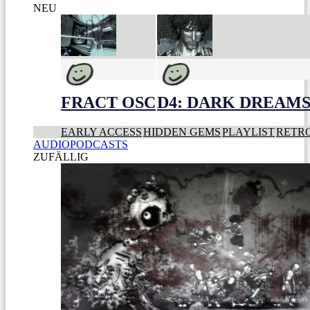
NEU
FRACT OSC
D4: DARK DREAMS 
EARLY ACCESS
HIDDEN GEMS
PLAYLIST
RETR
AUDIOPODCASTS
ZUFÄLLIG