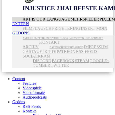
INJUSTICE 2
HALBFESTE KAME
ART IS OUR LANGUAGE
MEHRSPIELER
PIXEL
EXTERN
FILMFLAUSCH
FRIGHTENING
INSERT MOIN
GEDÖNS
ANDERE EMPFEHLENSWERTE BLOGS, WEBSEITEN UND FORMATE
KONTAKT
ARCHIV
IMPRESSUM
DATENSCHUTZERKLÄRUNG
GASTAUFTRITTE
PATREON
RSS-FEEDS
SOCIALKRAM
DISCORD
FACEBOOK
STEAM
GOOGLE+
TUMBLR
TWITTER
Content
Features
Videospiele
Videoformate
Audiopodcasts
Gedöns
RSS-Feeds
Kontakt