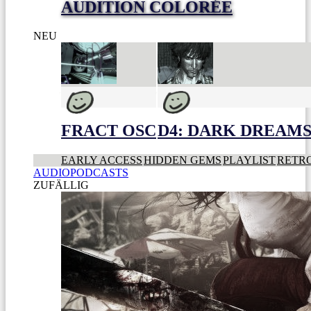
AUDITION COLORÉE
NEU
FRACT OSC
D4: DARK DREAMS 
EARLY ACCESS
HIDDEN GEMS
PLAYLIST
RETR
AUDIOPODCASTS
ZUFÄLLIG