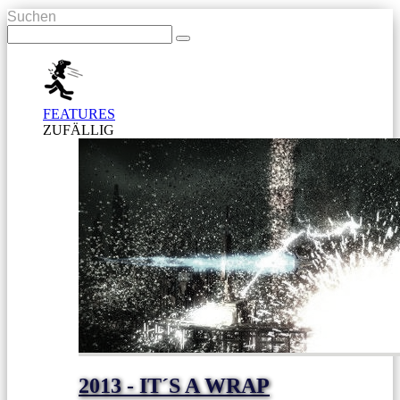
Suchen
FEATURES
ZUFÄLLIG
2013 - IT´S A WRAP