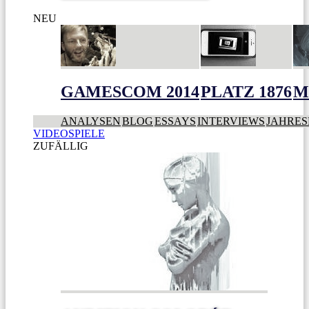
NEU
GAMESCOM 2014
PLATZ 1876
M
ANALYSEN
BLOG
ESSAYS
INTERVIEWS
JAHRES
VIDEOSPIELE
ZUFÄLLIG