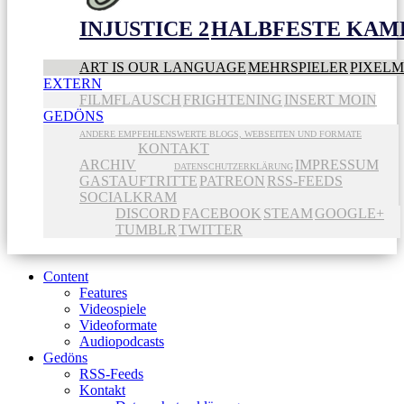
INJUSTICE 2
HALBFESTE KAME
ART IS OUR LANGUAGE
MEHRSPIELER
PIXEL
EXTERN
FILMFLAUSCH
FRIGHTENING
INSERT MOIN
GEDÖNS
ANDERE EMPFEHLENSWERTE BLOGS, WEBSEITEN UND FORMATE
KONTAKT
ARCHIV
IMPRESSUM
DATENSCHUTZERKLÄRUNG
GASTAUFTRITTE
PATREON
RSS-FEEDS
SOCIALKRAM
DISCORD
FACEBOOK
STEAM
GOOGLE+
TUMBLR
TWITTER
Content
Features
Videospiele
Videoformate
Audiopodcasts
Gedöns
RSS-Feeds
Kontakt