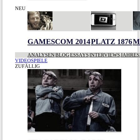
NEU
GAMESCOM 2014
PLATZ 1876
M
ANALYSEN
BLOG
ESSAYS
INTERVIEWS
JAHRES
VIDEOSPIELE
ZUFÄLLIG