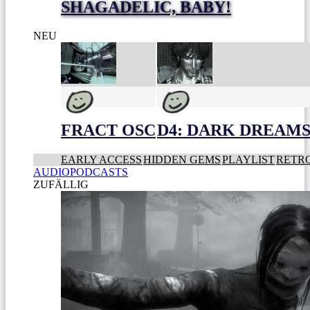
SHAGADELIC, BABY!
NEU
FRACT OSC
D4: DARK DREAMS 
EARLY ACCESS
HIDDEN GEMS
PLAYLIST
RETR
AUDIOPODCASTS
ZUFÄLLIG