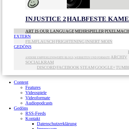
INJUSTICE 2
HALBFESTE KAME
ART IS OUR LANGUAGE
MEHRSPIELER
PIXELMAC
EXTERN
FILMFLAUSCH
FRIGHTENING
INSERT MOIN
GEDÖNS
ARCHIV
ANDERE EMPFEHLENSWERTE BLOGS, WEBSEITEN UND FORMATE
SOCIALKRAM
DISCORD
FACEBOOK
STEAM
GOOGLE+
TUMB
Content
Features
Videospiele
Videoformate
Audiopodcasts
Gedöns
RSS-Feeds
Kontakt
Datenschutzerklärung
Impressum