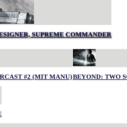
DESIGNER, SUPREME COMMANDER
RCAST #2 (MIT MANU)
BEYOND: TWO S
E