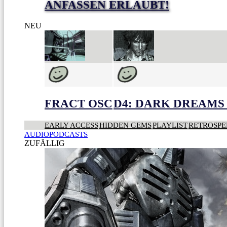
ANFASSEN ERLAUBT!
NEU
FRACT OSC
D4: DARK DREAMS 
EARLY ACCESS
HIDDEN GEMS
PLAYLIST
RETROSPE
AUDIOPODCASTS
ZUFÄLLIG