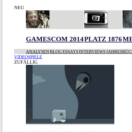
NEU
GAMESCOM 2014
PLATZ 1876
ME
ANALYSEN
BLOG
ESSAYS
INTERVIEWS
JAHRESRÜC
VIDEOSPIELE
ZUFÄLLIG