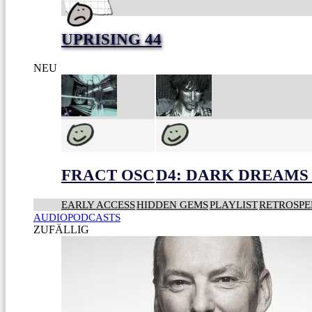
UPRISING 44
NEU
FRACT OSC
D4: DARK DREAMS 
EARLY ACCESS
HIDDEN GEMS
PLAYLIST
RETROSPE
AUDIOPODCASTS
ZUFÄLLIG