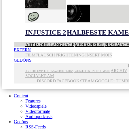
INJUSTICE 2
HALBFESTE KAME
ART IS OUR LANGUAGE
MEHRSPIELER
PIXELMAC
EXTERN
FILMFLAUSCH
FRIGHTENING
INSERT MOIN
GEDÖNS
ARCHIV
ANDERE EMPFEHLENSWERTE BLOGS, WEBSEITEN UND FORMATE
SOCIALKRAM
DISCORD
FACEBOOK
STEAM
GOOGLE+
TUMB
Content
Features
Videospiele
Videoformate
Audiopodcasts
Gedöns
RSS-Feeds