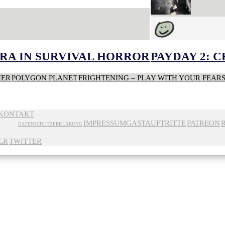
RA IN SURVIVAL HORROR
PAYDAY 2: 
HER
POLYGON PLANET
FRIGHTENING – PLAY WITH YOUR FEAR
KONTAKT
IMPRESSUM
GASTAUFTRITTE
PATREON
DATENSCHUTZERKLÄRUNG
LR
TWITTER