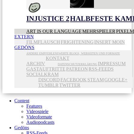
INJUSTICE 2
HALBFESTE KAME
ART IS OUR LANGUAGE
MEHRSPIELER
PIXEL
EXTERN
FILMFLAUSCH
FRIGHTENING
INSERT MOIN
GEDÖNS
ANDERE EMPFEHLENSWERTE BLOGS, WEBSEITEN UND FORMATE
KONTAKT
ARCHIV
IMPRESSUM
DATENSCHUTZERKLÄRUNG
GASTAUFTRITTE
PATREON
RSS-FEEDS
SOCIALKRAM
DISCORD
FACEBOOK
STEAM
GOOGLE+
TUMBLR
TWITTER
Content
Features
Videospiele
Videoformate
Audiopodcasts
Gedöns
RSS-Feeds