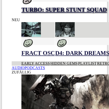
TURBO: SUPER STUNT SQUAD
NEU
FRACT OSC
D4: DARK DREAMS 
EARLY ACCESS
HIDDEN GEMS
PLAYLIST
RETR
AUDIOPODCASTS
ZUFÄLLIG