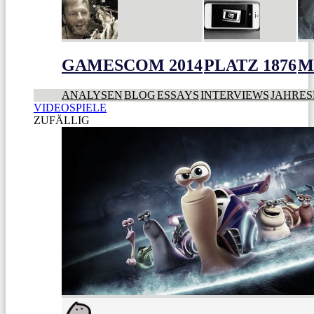
GAMESCOM 2014
PLATZ 1876
M
ANALYSEN
BLOG
ESSAYS
INTERVIEWS
JAHRES
VIDEOSPIELE
ZUFÄLLIG