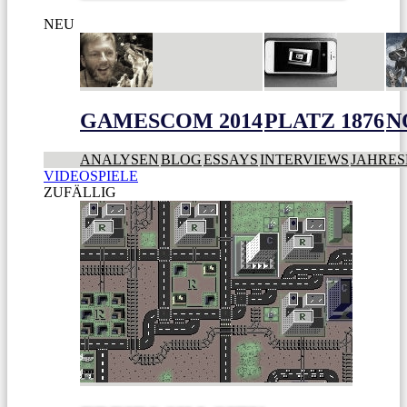
NEU
GAMESCOM 2014
PLATZ 1876
N
ANALYSEN
BLOG
ESSAYS
INTERVIEWS
JAHRES
VIDEOSPIELE
ZUFÄLLIG