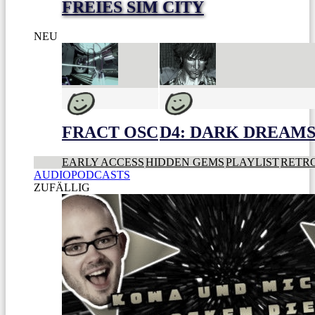
FREIES SIM CITY
NEU
FRACT OSC
D4: DARK DREAMS 
EARLY ACCESS
HIDDEN GEMS
PLAYLIST
RETR
AUDIOPODCASTS
ZUFÄLLIG