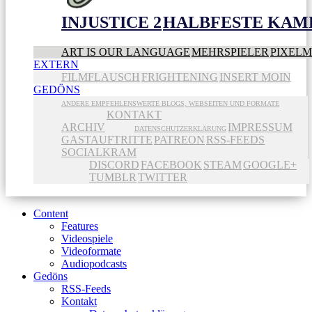
INJUSTICE 2
HALBFESTE KAME
ART IS OUR LANGUAGE
MEHRSPIELER
PIXEL
EXTERN
FILMFLAUSCH
FRIGHTENING
INSERT MOIN
GEDÖNS
ANDERE EMPFEHLENSWERTE BLOGS, WEBSEITEN UND FORMATE
KONTAKT
ARCHIV
IMPRESSUM
DATENSCHUTZERKLÄRUNG
GASTAUFTRITTE
PATREON
RSS-FEEDS
SOCIALKRAM
DISCORD
FACEBOOK
STEAM
GOOGLE+
TUMBLR
TWITTER
Content
Features
Videospiele
Videoformate
Audiopodcasts
Gedöns
RSS-Feeds
Kontakt