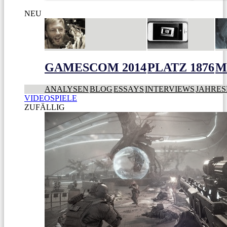
NEU
GAMESCOM 2014
PLATZ 1876
M
ANALYSEN
BLOG
ESSAYS
INTERVIEWS
JAHRES
VIDEOSPIELE
ZUFÄLLIG