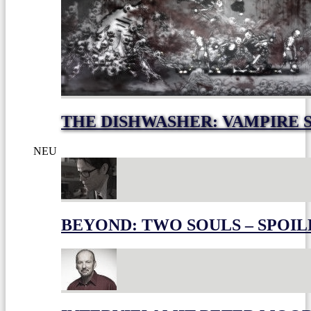
THE DISHWASHER: VAMPIRE 
NEU
BEYOND: TWO SOULS – SPOIL