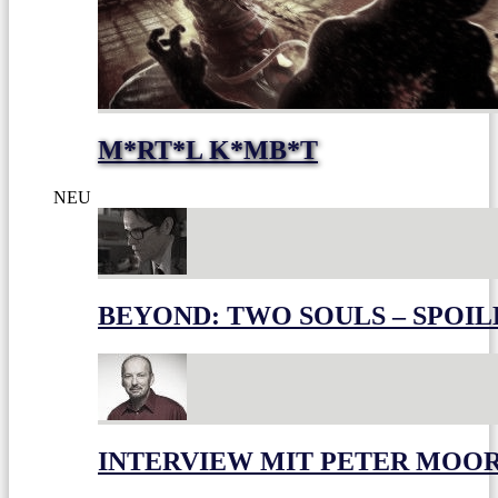
M*RT*L K*MB*T
NEU
BEYOND: TWO SOULS – SPOIL
INTERVIEW MIT PETER MOO