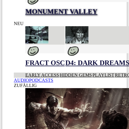
MONUMENT VALLEY
NEU
FRACT OSC
D4: DARK DREAMS 
EARLY ACCESS
HIDDEN GEMS
PLAYLIST
RETR
AUDIOPODCASTS
ZUFÄLLIG