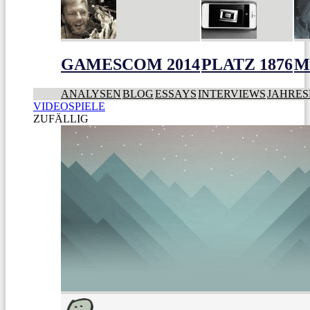
GAMESCOM 2014
PLATZ 1876
M
ANALYSEN
BLOG
ESSAYS
INTERVIEWS
JAHRES
VIDEOSPIELE
ZUFÄLLIG