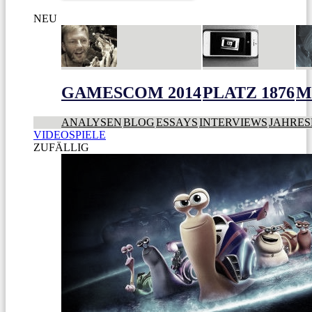
NEU
GAMESCOM 2014
PLATZ 1876
M
ANALYSEN
BLOG
ESSAYS
INTERVIEWS
JAHRES
VIDEOSPIELE
ZUFÄLLIG