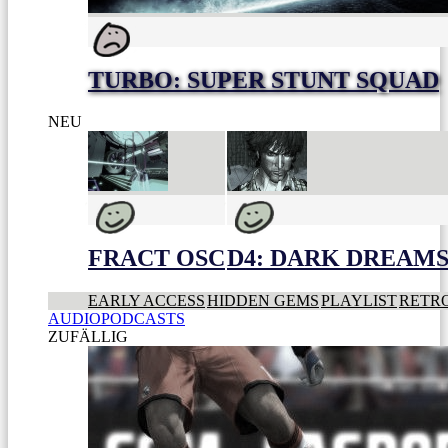
TURBO: SUPER STUNT SQUAD
NEU
FRACT OSC
D4: DARK DREAMS 
EARLY ACCESS
HIDDEN GEMS
PLAYLIST
RETR
AUDIOPODCASTS
ZUFÄLLIG