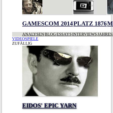
GAMESCOM 2014
PLATZ 1876
M
ANALYSEN
BLOG
ESSAYS
INTERVIEWS
JAHRES
VIDEOSPIELE
ZUFÄLLIG
EIDOS' EPIC YARN