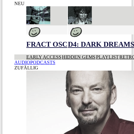
NEU
FRACT OSC
D4: DARK DREAMS 
EARLY ACCESS
HIDDEN GEMS
PLAYLIST
RETR
AUDIOPODCASTS
ZUFÄLLIG