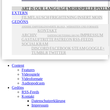
ART IS OUR LANGUAGE
MEHRSPIELER
PIXEL
EXTERN
FILMFLAUSCH
FRIGHTENING
INSERT MOIN
GEDÖNS
ANDERE EMPFEHLENSWERTE BLOGS, WEBSEITEN UND FORMATE
KONTAKT
ARCHIV
IMPRESSUM
DATENSCHUTZERKLÄRUNG
GASTAUFTRITTE
PATREON
RSS-FEEDS
SOCIALKRAM
DISCORD
FACEBOOK
STEAM
GOOGLE+
TUMBLR
TWITTER
Content
Features
Videospiele
Videoformate
Audiopodcasts
Gedöns
RSS-Feeds
Kontakt
Datenschutzerklärung
Impressum