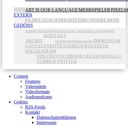
ART IS OUR LANGUAGE
MEHRSPIELER
PIXEL
EXTERN
FILMFLAUSCH
FRIGHTENING
INSERT MOIN
GEDÖNS
ANDERE EMPFEHLENSWERTE BLOGS, WEBSEITEN UND FORMATE
KONTAKT
ARCHIV
IMPRESSUM
DATENSCHUTZERKLÄRUNG
GASTAUFTRITTE
PATREON
RSS-FEEDS
SOCIALKRAM
DISCORD
FACEBOOK
STEAM
GOOGLE+
TUMBLR
TWITTER
Content
Features
Videospiele
Videoformate
Audiopodcasts
Gedöns
RSS-Feeds
Kontakt
Datenschutzerklärung
Impressum