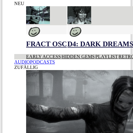
NEU
FRACT OSC
D4: DARK DREAMS 
EARLY ACCESS
HIDDEN GEMS
PLAYLIST
RETR
AUDIOPODCASTS
ZUFÄLLIG