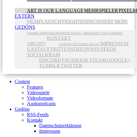
ART IS OUR LANGUAGE
MEHRSPIELER
PIXEL
EXTERN
FILMFLAUSCH
FRIGHTENING
INSERT MOIN
GEDÖNS
ANDERE EMPFEHLENSWERTE BLOGS, WEBSEITEN UND FORMATE
KONTAKT
ARCHIV
IMPRESSUM
DATENSCHUTZERKLÄRUNG
GASTAUFTRITTE
PATREON
RSS-FEEDS
SOCIALKRAM
DISCORD
FACEBOOK
STEAM
GOOGLE+
TUMBLR
TWITTER
Content
Features
Videospiele
Videoformate
Audiopodcasts
Gedöns
RSS-Feeds
Kontakt
Datenschutzerklärung
Impressum