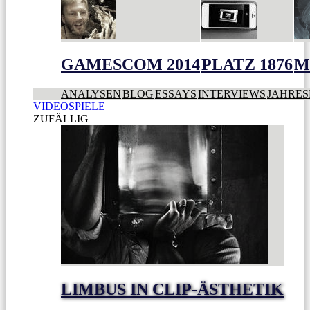
GAMESCOM 2014
PLATZ 1876
M
ANALYSEN
BLOG
ESSAYS
INTERVIEWS
JAHRES
VIDEOSPIELE
ZUFÄLLIG
LIMBUS IN CLIP-ÄSTHETIK