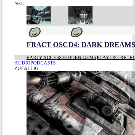
NEU
FRACT OSC
D4: DARK DREAMS 
EARLY ACCESS
HIDDEN GEMS
PLAYLIST
RETR
AUDIOPODCASTS
ZUFÄLLIG