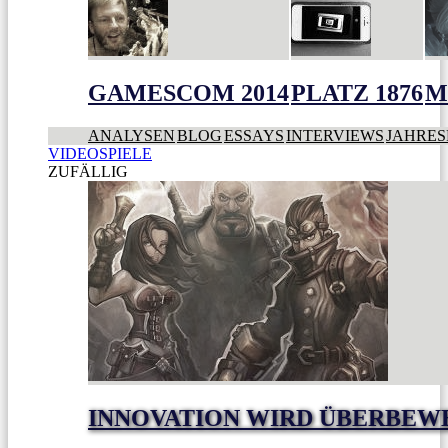
GAMESCOM 2014
PLATZ 1876
M
ANALYSEN
BLOG
ESSAYS
INTERVIEWS
JAHRES
VIDEOSPIELE
ZUFÄLLIG
INNOVATION WIRD ÜBERBEW