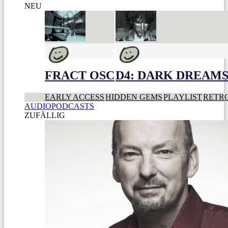
NEU
FRACT OSC
D4: DARK DREAMS 
EARLY ACCESS
HIDDEN GEMS
PLAYLIST
RETR
AUDIOPODCASTS
ZUFÄLLIG