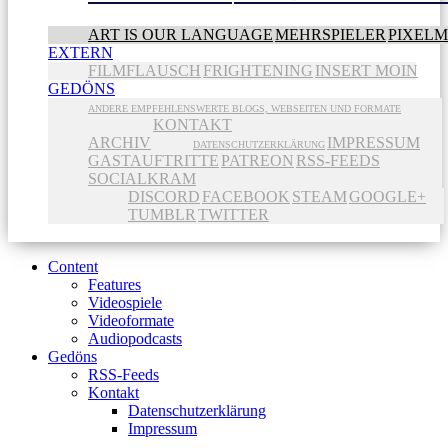
ART IS OUR LANGUAGE
MEHRSPIELER
PIXEL
EXTERN
FILMFLAUSCH
FRIGHTENING
INSERT MOIN
GEDÖNS
ANDERE EMPFEHLENSWERTE BLOGS, WEBSEITEN UND FORMATE
KONTAKT
ARCHIV
IMPRESSUM
DATENSCHUTZERKLÄRUNG
GASTAUFTRITTE
PATREON
RSS-FEEDS
SOCIALKRAM
DISCORD
FACEBOOK
STEAM
GOOGLE+
TUMBLR
TWITTER
Content
Features
Videospiele
Videoformate
Audiopodcasts
Gedöns
RSS-Feeds
Kontakt
Datenschutzerklärung
Impressum