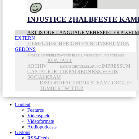
INJUSTICE 2
HALBFESTE KAME
ART IS OUR LANGUAGE
MEHRSPIELER
PIXEL
EXTERN
FILMFLAUSCH
FRIGHTENING
INSERT MOIN
GEDÖNS
ANDERE EMPFEHLENSWERTE BLOGS, WEBSEITEN UND FORMATE
KONTAKT
ARCHIV
IMPRESSUM
DATENSCHUTZERKLÄRUNG
GASTAUFTRITTE
PATREON
RSS-FEEDS
SOCIALKRAM
DISCORD
FACEBOOK
STEAM
GOOGLE+
TUMBLR
TWITTER
Content
Features
Videospiele
Videoformate
Audiopodcasts
Gedöns
RSS-Feeds