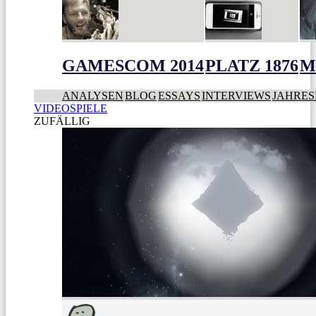
GAMESCOM 2014
PLATZ 1876
M
ANALYSEN
BLOG
ESSAYS
INTERVIEWS
JAHRES
VIDEOSPIELE
ZUFÄLLIG