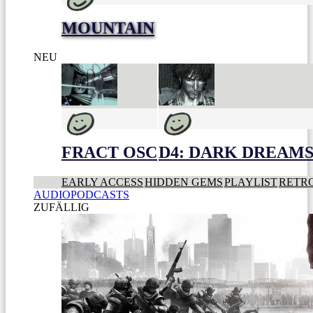
MOUNTAIN
NEU
FRACT OSC
D4: DARK DREAMS 
EARLY ACCESS
HIDDEN GEMS
PLAYLIST
RETR
AUDIOPODCASTS
ZUFÄLLIG