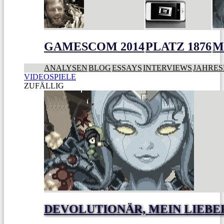
GAMESCOM 2014
PLATZ 1876
M
ANALYSEN
BLOG
ESSAYS
INTERVIEWS
JAHRES
VIDEOSPIELE
ZUFÄLLIG
DEVOLUTIONÄR, MEIN LIEBE