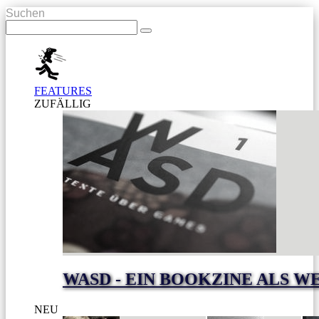
Suchen
FEATURES
ZUFÄLLIG
WASD - EIN BOOKZINE ALS W
NEU