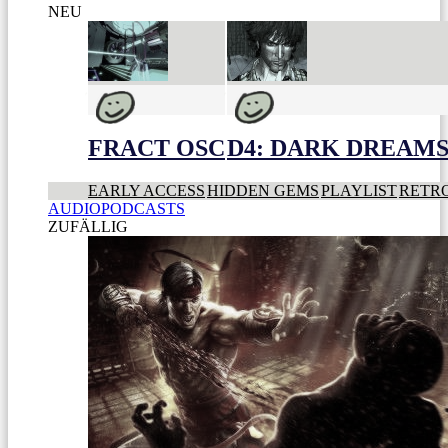
NEU
FRACT OSC
D4: DARK DREAMS 
EARLY ACCESS
HIDDEN GEMS
PLAYLIST
RETR
AUDIOPODCASTS
ZUFÄLLIG