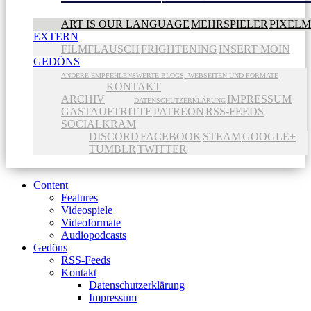
ART IS OUR LANGUAGE
MEHRSPIELER
PIXEL
EXTERN
FILMFLAUSCH
FRIGHTENING
INSERT MOIN
GEDÖNS
ANDERE EMPFEHLENSWERTE BLOGS, WEBSEITEN UND FORMATE
KONTAKT
ARCHIV
IMPRESSUM
DATENSCHUTZERKLÄRUNG
GASTAUFTRITTE
PATREON
RSS-FEEDS
SOCIALKRAM
DISCORD
FACEBOOK
STEAM
GOOGLE+
TUMBLR
TWITTER
Content
Features
Videospiele
Videoformate
Audiopodcasts
Gedöns
RSS-Feeds
Kontakt
Datenschutzerklärung
Impressum