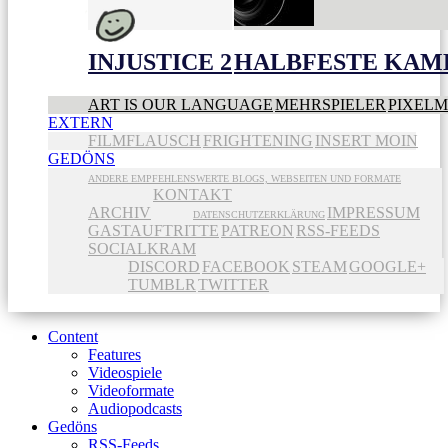
INJUSTICE 2
HALBFESTE KAME
ART IS OUR LANGUAGE
MEHRSPIELER
PIXEL
EXTERN
FILMFLAUSCH
FRIGHTENING
INSERT MOIN
GEDÖNS
ANDERE EMPFEHLENSWERTE BLOGS, WEBSEITEN UND FORMATE
KONTAKT
ARCHIV
IMPRESSUM
DATENSCHUTZERKLÄRUNG
GASTAUFTRITTE
PATREON
RSS-FEEDS
SOCIALKRAM
DISCORD
FACEBOOK
STEAM
GOOGLE+
TUMBLR
TWITTER
Content
Features
Videospiele
Videoformate
Audiopodcasts
Gedöns
RSS-Feeds