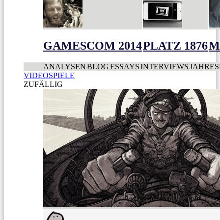
GAMESCOM 2014
PLATZ 1876
M
ANALYSEN
BLOG
ESSAYS
INTERVIEWS
JAHRES
VIDEOSPIELE
ZUFÄLLIG