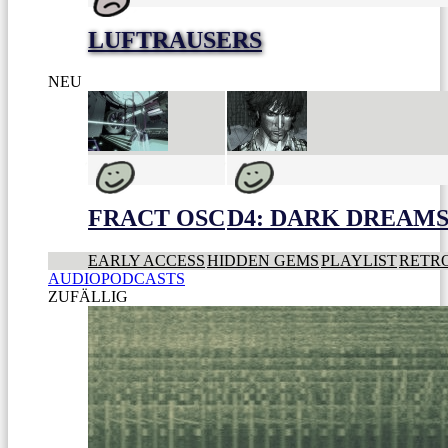
LUFTRAUSERS
NEU
FRACT OSC
D4: DARK DREAMS 
EARLY ACCESS
HIDDEN GEMS
PLAYLIST
RETR
AUDIOPODCASTS
ZUFÄLLIG