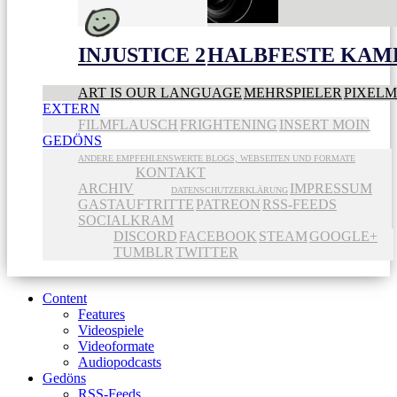
INJUSTICE 2
HALBFESTE KAME
ART IS OUR LANGUAGE
MEHRSPIELER
PIXEL
EXTERN
FILMFLAUSCH
FRIGHTENING
INSERT MOIN
GEDÖNS
ANDERE EMPFEHLENSWERTE BLOGS, WEBSEITEN UND FORMATE
KONTAKT
ARCHIV
IMPRESSUM
DATENSCHUTZERKLÄRUNG
GASTAUFTRITTE
PATREON
RSS-FEEDS
SOCIALKRAM
DISCORD
FACEBOOK
STEAM
GOOGLE+
TUMBLR
TWITTER
Content
Features
Videospiele
Videoformate
Audiopodcasts
Gedöns
RSS-Feeds