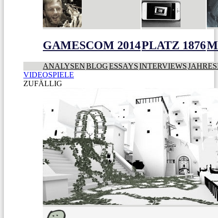
GAMESCOM 2014
PLATZ 1876
M
ANALYSEN
BLOG
ESSAYS
INTERVIEWS
JAHRES
VIDEOSPIELE
ZUFÄLLIG