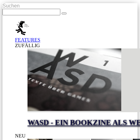
Suchen
FEATURES
ZUFÄLLIG
WASD - EIN BOOKZINE ALS W
NEU