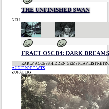
THE UNFINISHED SWAN
NEU
FRACT OSC
D4: DARK DREAMS 
EARLY ACCESS
HIDDEN GEMS
PLAYLIST
RETR
AUDIOPODCASTS
ZUFÄLLIG