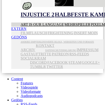
INJUSTICE 2
HALBFESTE KAME
ART IS OUR LANGUAGE
MEHRSPIELER
PIXEL
EXTERN
FILMFLAUSCH
FRIGHTENING
INSERT MOIN
GEDÖNS
ANDERE EMPFEHLENSWERTE BLOGS, WEBSEITEN UND FORMATE
KONTAKT
ARCHIV
IMPRESSUM
DATENSCHUTZERKLÄRUNG
GASTAUFTRITTE
PATREON
RSS-FEEDS
SOCIALKRAM
DISCORD
FACEBOOK
STEAM
GOOGLE+
TUMBLR
TWITTER
Content
Features
Videospiele
Videoformate
Audiopodcasts
Gedöns
RSS-Feeds